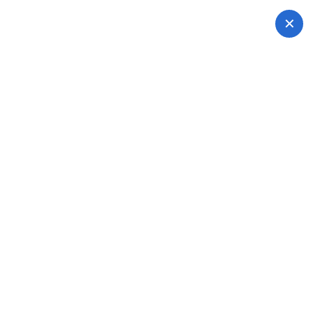
✕
站
新闻中心
联系我们
登录平台
梳理
足球赔率网站
专业 · 信赖 · 安全
立即注册